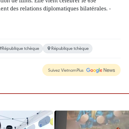
tion de films. Elle ​vient célébrer le 65e
ent des relations diplomatiques ​bilatérales. -
#République tchèque
République tchèque
Suivez VietnamPlus