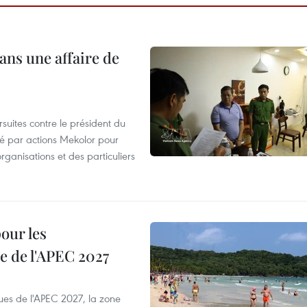
ans une affaire de
suites contre le président du
été par actions Mekolor pour
organisations et des particuliers
our les
e de l'APEC 2027
es de l'APEC 2027, la zone