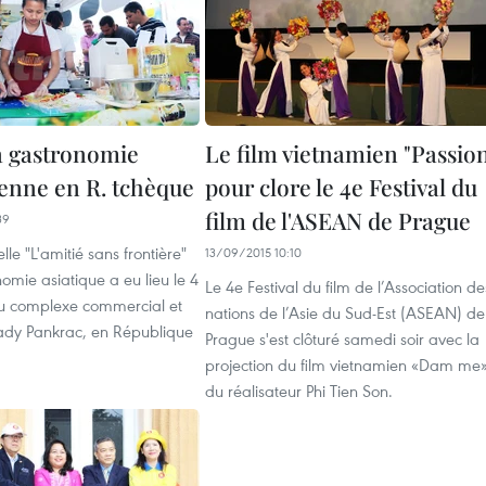
la gastronomie
Le film vietnamien "Passio
enne en R. tchèque
pour clore le 4e Festival du
film de l'ASEAN de Prague
39
elle "L'amitié sans frontière"
13/09/2015 10:10
nomie asiatique a eu lieu le 4
Le 4e Festival du film de l’Association de
u complexe commercial et
nations de l’Asie du Sud-Est (ASEAN) de
kady Pankrac, en République
Prague s'est clôturé samedi soir avec la
projection du film vietnamien «Dam me»
du réalisateur Phi Tien Son.