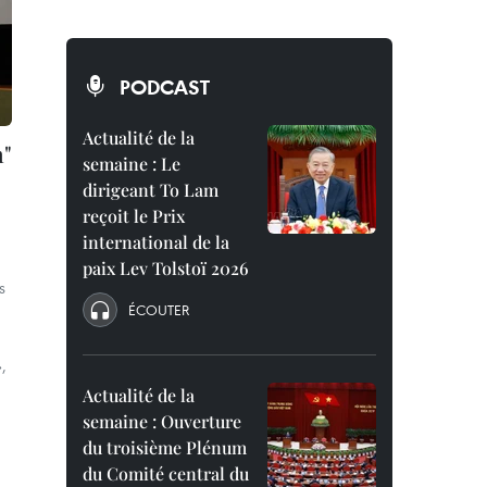
PODCAST
Actualité de la
n"
semaine : Le
dirigeant To Lam
reçoit le Prix
international de la
paix Lev Tolstoï 2026
s
ÉCOUTER
,
Actualité de la
semaine : Ouverture
du troisième Plénum
du Comité central du