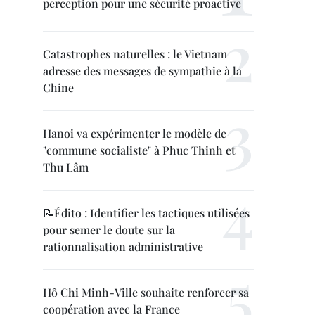
perception pour une sécurité proactive
Catastrophes naturelles : le Vietnam
adresse des messages de sympathie à la
Chine
Hanoi va expérimenter le modèle de
"commune socialiste" à Phuc Thinh et
Thu Lâm
📝Édito : Identifier les tactiques utilisées
pour semer le doute sur la
rationnalisation administrative
Hô Chi Minh-Ville souhaite renforcer sa
coopération avec la France