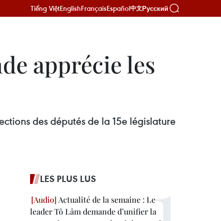
Tiếng Việt
English
Français
Español
Русский
中文
nde apprécie les
ections des députés de la 15e législature
LES PLUS LUS
Actualité de la semaine : Le
leader Tô Lâm demande d’unifier la