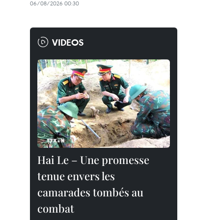
06/08/2026 00:30
VIDEOS
Hai Le – Une promesse
tenue envers les
camarades tombés au
combat