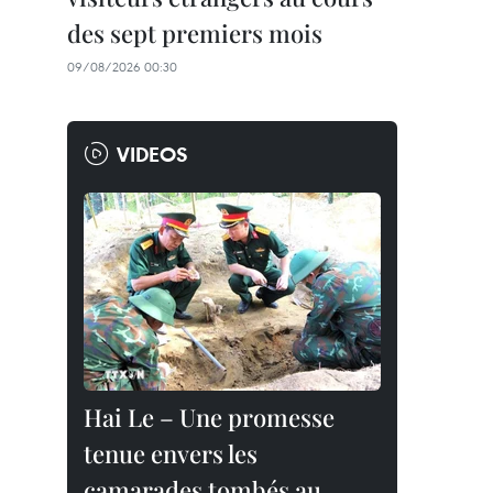
des sept premiers mois
09/08/2026 00:30
VIDEOS
Hai Le – Une promesse
tenue envers les
camarades tombés au