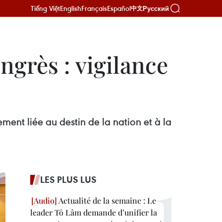
Tiếng Việt
English
Français
Español
Русский
中文
ngrès : vigilance
ement liée au destin de la nation et à la
LES PLUS LUS
Actualité de la semaine : Le
leader Tô Lâm demande d’unifier la