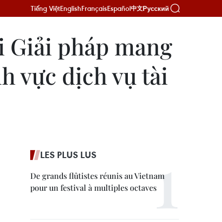
Tiếng Việt
English
Français
Español
Русский
中文
ai Giải pháp mang
h vực dịch vụ tài
LES PLUS LUS
De grands flûtistes réunis au Vietnam
pour un festival à multiples octaves