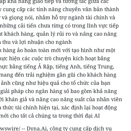
p khả năng giao tiếp và tương tác giữa các
y cung cấp các tính năng chuyển văn bản thành
 và giọng nói, nhằm hỗ trợ ngành tài chính và
hững cải tiến chưa từng có trong lĩnh vực tiếp
út khách hàng, quản lý rủi ro và nâng cao năng
h thu và lợi nhuận cho ngành
ch hàng ảo hoàn toàn mới với tạo hình như một
hực hiện các cuộc trò chuyện kích hoạt bằng
thực bằng tiếng Ả Rập, tiếng Anh, tiếng Trung,
, mang đến trải nghiệm gần gũi cho khách hàng
h ảnh cũng như hiệu quả cho tổ chức của bạn
giải pháp cho ngân hàng số bao gồm khả năng
 với khán giả và nâng cao năng suất của nhân viên
 thức tài chính hiện tại, xác định lại hoạt động
mới cho tất cả chúng ta trong thời đại AI
swire/ -- Dyna.Ai, công ty cung cấp dịch vụ