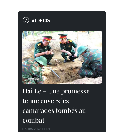
VIDEOS
Hai Le – Une promesse
tenue envers les
camarades tombés au
combat
07/08/2026 00:30