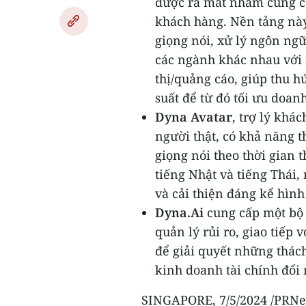
được ra mắt nhằm cung cấ
khách hàng. Nền tảng nà
giọng nói, xử lý ngôn ngữ
các ngành khác nhau với n
thị/quảng cáo, giúp thu h
suất để từ đó tối ưu doan
Dyna
Avatar
, trợ lý khá
người thật, có khả năng t
giọng nói theo thời gian 
tiếng Nhật và tiếng Thái
và cải thiện đáng kể hìn
Dyna.Ai
cung cấp một bộ 
quản lý rủi ro, giao tiếp
để giải quyết những thách
kinh doanh tài chính đổi 
SINGAPORE
,
7/5/2024
/PRNew