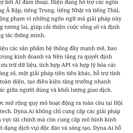
ợ bởi AI đàm thoại. Hiện đang hỗ trợ các ngôn
g Ả Rập, tiếng Trung, tiếng Nhật và tiếng Thái,
ộng phạm vi những ngôn ngữ mà giải pháp này
g tương lai, giúp cải thiện cuộc sống số và định
ng tác thông minh.
hiệu các sản phẩm hệ thống đầy mạnh mẽ, bao
i trong kinh doanh và Nền tảng ra quyết định
ưu trữ dữ liệu, tích hợp API và hợp lý hóa các
ng số, một giải pháp tiên tiến khác, hỗ trợ tính
 toàn diện, tạo điều kiện tăng trưởng nhanh
ác giữa người dùng và khối lượng giao dịch.
ợc mở rộng quy mô hoạt động ra toàn cầu tại Hội
tech. Dyna.Ai không chỉ cung cấp các giải pháp
h vực tài chính mà còn cung cấp mô hình kinh
dạng dịch vụ) độc đáo và sáng tạo, Dyna.Ai hỗ