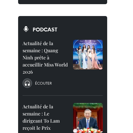
PODCAST
Actualité de la
semaine : Quang
Ninh prête à
accueillir Miss World
2026
ÉCOUTER
Actualité de la
semaine : Le
dirigeant To Lam
reçoit le Prix