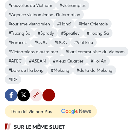
#nouvelles du Vietnam
#vietnamplus
#Agence vietnamienne d'Information
#tourisme vietnamien
#Hanoï
#Mer Orientale
#Truong Sa
#Spratly
#Spratley
#Hoang Sa
#Paracels
#COC
#DOC
#Viet kieu
#Vietnamiens d'outre-mer
#Parti communiste du Vietnam
#APEC
#ASEAN
#Vieux Quartier
#Hoi An
#baie de Ha Long
#Mékong
#delta du Mékong
#IDE
Theo dõi VietnamPlus
SUR LE MÊME SUJET