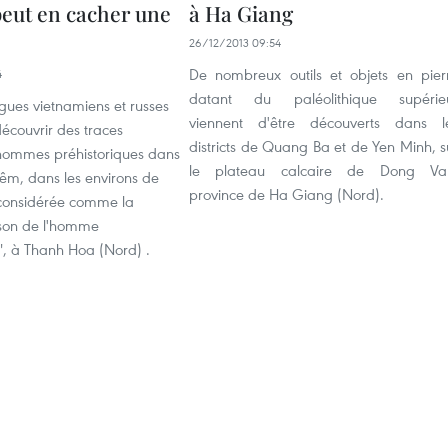
peut en cacher une
à Ha Giang
26/12/2013 09:54
De nombreux outils et objets en pier
4
datant du paléolithique supérie
gues vietnamiens et russes
viennent d'être découverts dans l
écouvrir des traces
districts de Quang Ba et de Yen Minh, s
d’hommes préhistoriques dans
le plateau calcaire de Dong Va
iêm, dans les environs de
province de Ha Giang (Nord).
onsidérée comme la
son de l'homme
", à Thanh Hoa (Nord) .