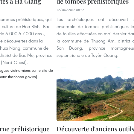
tes à Ha Giang
de tombes préhistoriques
19/06/2012 08:36
hommes préhistoriques, qui
Les archéologues ont découvert 
a culture de Hoa Binh - Bac
ensemble de tombes préhistoriques lo
de 6.000 à 7.000 ans -,
de fouilles effectuées en mai dernier da
re découvertes dans la
la commune de Thuong Am, district 
Khuoi Nang, commune de
Son Duong, province montagneu
istrict de Bac Me, province
septentrionale de Tuyên Quang.
(Nord-Ouest).
rne préhistorique
Découverte d'anciens outil