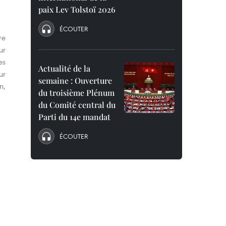
paix Lev Tolstoï 2026
ÉCOUTER
re
ur
es
Actualité de la
ur
semaine : Ouverture
n,
du troisième Plénum
du Comité central du
Parti du 14e mandat
ÉCOUTER