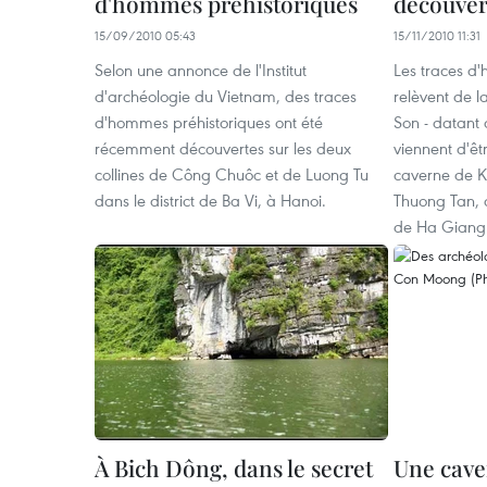
d'hommes préhistoriques
découver
15/09/2010 05:43
15/11/2010 11:31
Selon une annonce de l'Institut
Les traces d'
d'archéologie du Vietnam, des traces
relèvent de l
d'hommes préhistoriques ont été
Son - datant 
récemment découvertes sur les deux
viennent d'êt
collines de Công Chuôc et de Luong Tu
caverne de 
dans le district de Ba Vi, à Hanoi.
Thuong Tan, d
de Ha Giang 
À Bich Dông, dans le secret
Une cave