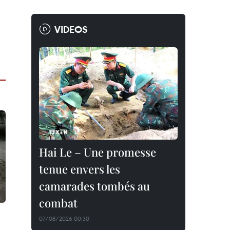
VIDEOS
Hai Le – Une promesse
tenue envers les
camarades tombés au
combat
07/08/2026 00:30