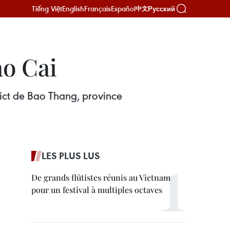
Tiếng Việt
English
Français
Español
Русский
中文
ào Cai
rict de Bao Thang, province
LES PLUS LUS
De grands flûtistes réunis au Vietnam
pour un festival à multiples octaves