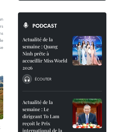
un
PODCAST
rs
ns
Actualité de la
de
semaine : Quang
se
Ninh prête à
accueillir Miss World
2026
ÉCOUTER
Actualité de la
semaine : Le
dirigeant To Lam
reçoit le Prix
s
international de la