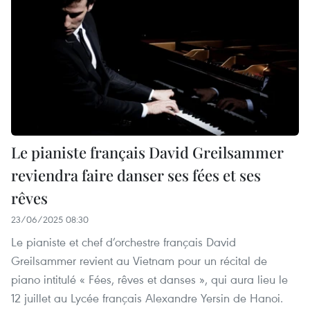
Le pianiste français David Greilsammer
reviendra faire danser ses fées et ses
rêves
23/06/2025 08:30
Le pianiste et chef d’orchestre français David
Greilsammer revient au Vietnam pour un récital de
piano intitulé « Fées, rêves et danses », qui aura lieu le
12 juillet au Lycée français Alexandre Yersin de Hanoi.