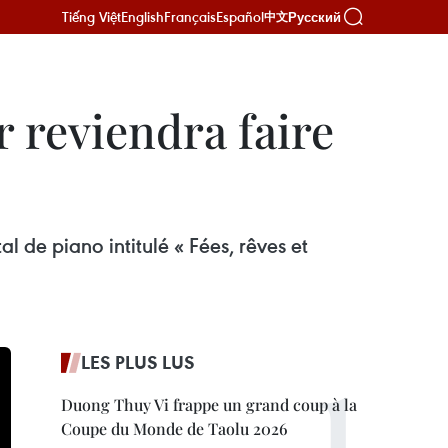
Tiếng Việt
English
Français
Español
Русский
中文
 reviendra faire
l de piano intitulé « Fées, rêves et
LES PLUS LUS
Duong Thuy Vi frappe un grand coup à la
Coupe du Monde de Taolu 2026