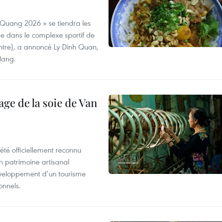
 Quang 2026 » se tiendra les
e dans le complexe sportif de
ntre), a annoncé Ly Dinh Quan,
 Nang.
age de la soie de Van
été officiellement reconnu
un patrimoine artisanal
développement d’un tourisme
onnels.