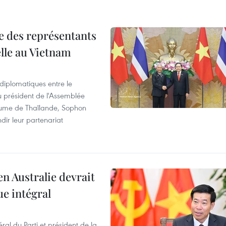
re des représentants
elle au Vietnam
 diplomatiques entre le
du président de l'Assemblée
aume de Thaïlande, Sophon
dir leur partenariat
en Australie devrait
ue intégral
ral du Parti et président de la