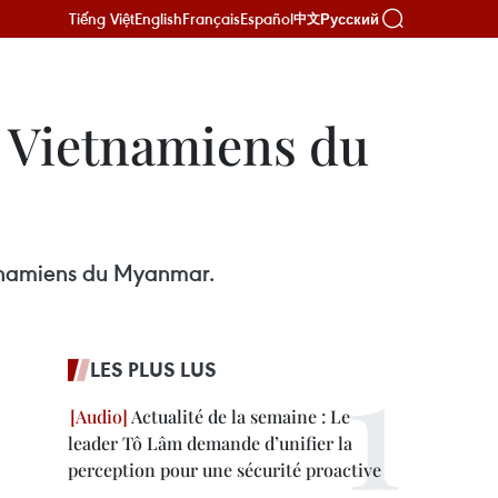
Tiếng Việt
English
Français
Español
Русский
中文
s Vietnamiens du
ietnamiens du Myanmar.
LES PLUS LUS
Actualité de la semaine : Le
leader Tô Lâm demande d’unifier la
perception pour une sécurité proactive