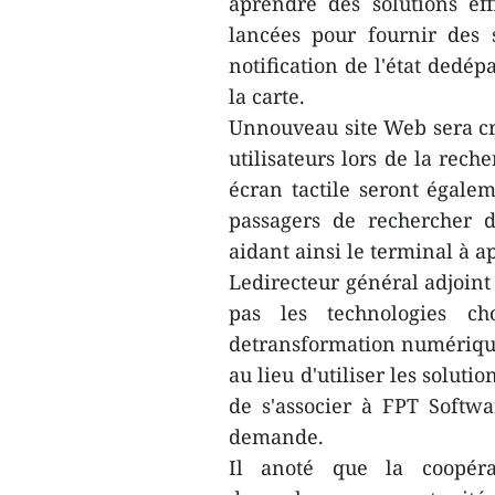
àprendre des solutions eff
lancées pour fournir des so
notification de l'état dedé
la carte.
Unnouveau site Web sera cré
utilisateurs lors de la rec
écran tactile seront égale
passagers de rechercher d
aidant ainsi le terminal à a
Ledirecteur général adjoint
pas les technologies ch
detransformation numérique 
au lieu d'utiliser les solut
de s'associer à FPT Softw
demande.
Il anoté que la coopéra