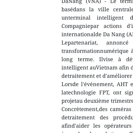
DaNang (VNA) - Le termin
basédans la ville centra
unterminal intelligent
Compagniepar actions d'i
internationalde Da Nang (A
Lepartenariat, annon
transformationnumérique à
long terme. Ilvise à dé
intelligent auVietnam afin 
detraitement et d'améliorer
Lorsde l'événement, AHT e
latechnologie FPT, ont s
projetau deuxième trimestre
Concrètement,des caméras b
detraitement des procéd
afind'aider les opérateur