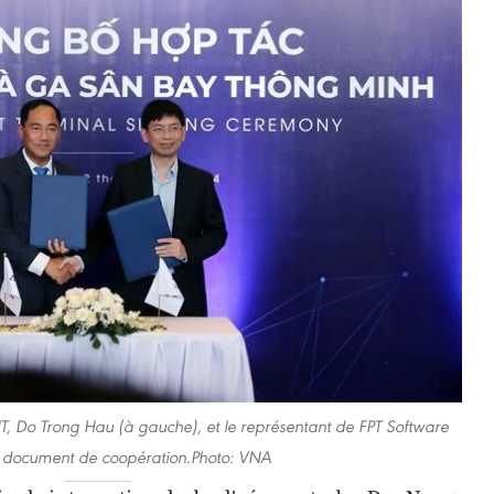
HT, Do Trong Hau (à gauche), et le représentant de FPT Software
n document de coopération.Photo: VNA