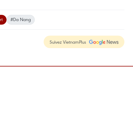
rt
#Da Nang
Suivez VietnamPlus