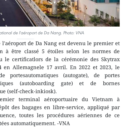
national de l'aéroport de Da Nang. Photo: VNA
 l'aéroport de Da Nang est devenu le premier et
m à être classé 5 étoiles selon les normes de
u le certificatlors de la cérémonie des Skytrax
 en Allemagnele 17 avril. En 2022 et 2023, le
e portesautomatiques (autogate), de portes
tiques (autoboarding gate) et de bornes
e (self-check-inkiosk).
remier terminal aéroportuaire du Vietnam à
pôt des bagages en libre-service, appliqué par
quence, toutes les procédures aériennes de ce
itées automatiquement. -VNA