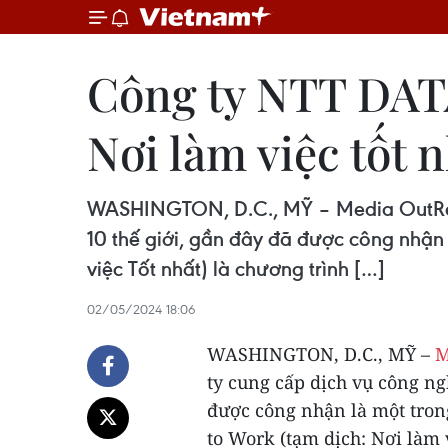
Công ty NTT DAT
Nơi làm việc tốt n
WASHINGTON, D.C., MỸ – Media OutReac
10 thế giới, gần đây đã được công nhận 
việc Tốt nhất) là chương trình […]
02/05/2024 18:06
WASHINGTON, D.C., MỸ –
M
ty cung cấp dịch vụ công ng
được công nhận là một trong
to Work (tạm dịch: Nơi làm