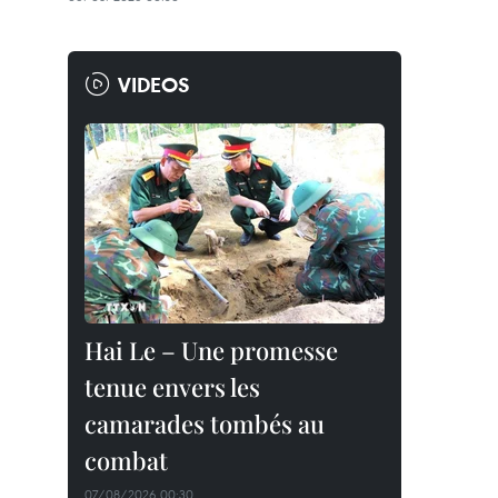
VIDEOS
Hai Le – Une promesse
tenue envers les
camarades tombés au
combat
07/08/2026 00:30