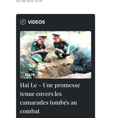
06/08/2026 00:30
VIDEOS
Hai Le – Une promesse
tenue envers les
camarades tombés au
combat