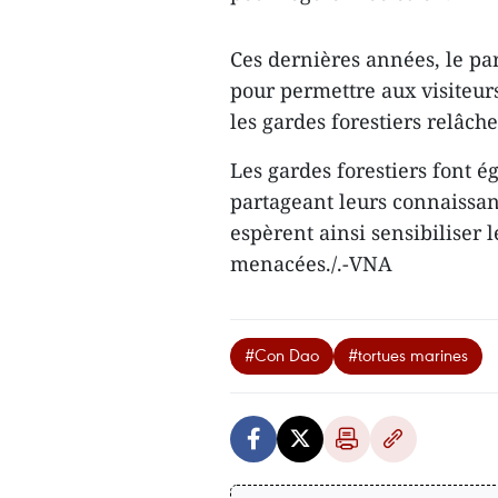
Ces dernières années, le par
pour permettre aux visiteurs
les gardes forestiers relâch
Les gardes forestiers font é
partageant leurs connaissanc
espèrent ainsi sensibiliser 
menacées./.-VNA
#Con Dao
#tortues marines