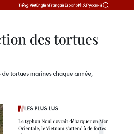
Tiếng Việt
English
Français
Español
Русский
中文
tion des tortues
s de tortues marines chaque année,
LES PLUS LUS
Le typhon Noul devrait débarquer en Mer
Orientale, le Vietnam s’attend à de fortes