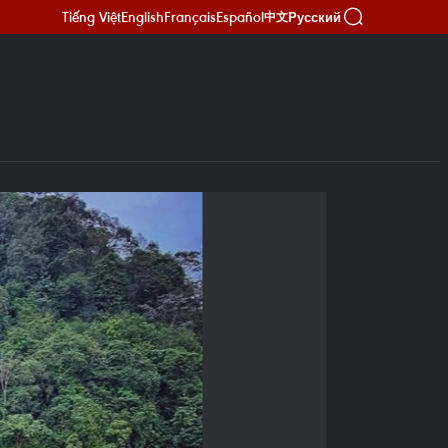
Tiếng Việt
English
Français
Español
Русский
中文