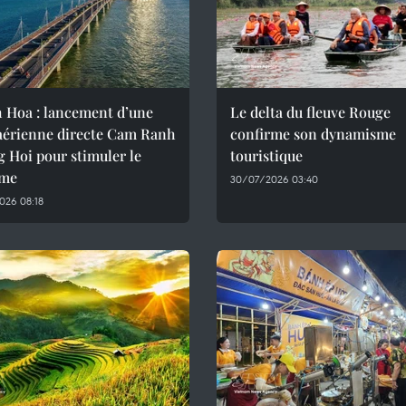
 Hoa : lancement d’une
Le delta du fleuve Rouge
 aérienne directe Cam Ranh
confirme son dynamisme
 Hoi pour stimuler le
touristique
sme
30/07/2026 03:40
026 08:18