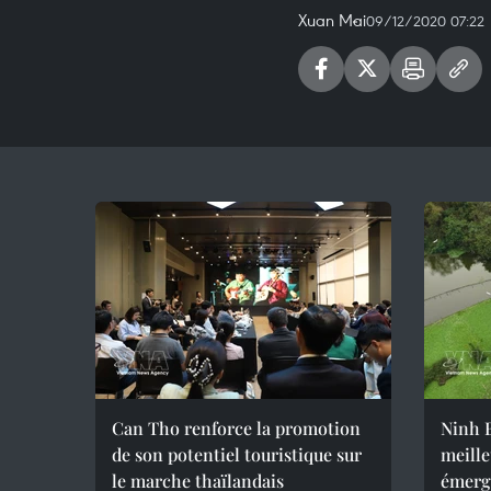
Xuan Mai
09/12/2020 07:22
Can Tho renforce la promotion
Ninh B
de son potentiel touristique sur
meille
le marche thaïlandais
émerg