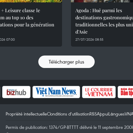
 + Leisure classe le
Agoda : Huê parmi les
m au top 10 des
destinations gastronomiq
ations pour la génération
traditionnelles les plus un
d'Asie
026 07:00
27/07/2026 08:55
Télécharger plus
Propriété intellectuelle
Conditions d'utilisation
RSS
Appui
Langues
VN
Permis de publication: 1374/GP-BTTTT délivré le 11 septembre 2008 