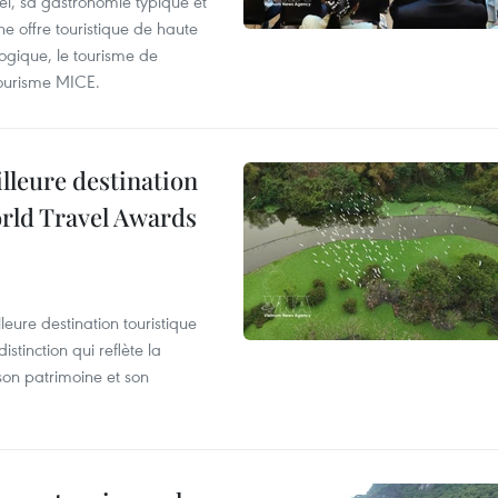
nel, sa gastronomie typique et
ne offre touristique de haute
logique, le tourisme de
e tourisme MICE.
illeure destination
orld Travel Awards
leure destination touristique
tinction qui reflète la
son patrimoine et son