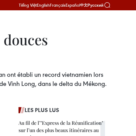
Tiếng Việt
English
Français
Español
Русский
中文
s douces
an ont établi un record vietnamien lors
e de Vinh Long, dans le delta du Mékong.
LES PLUS LUS
Au fil de l’"Express de la Réunification"
sur l’un des plus beaux itinéraires au