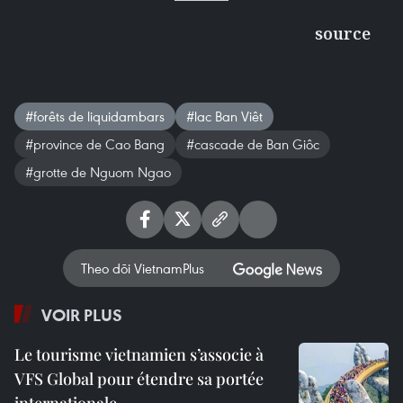
source
#forêts de liquidambars
#lac Ban Viêt
#province de Cao Bang
#cascade de Ban Giôc
#grotte de Nguom Ngao
Theo dõi VietnamPlus
VOIR PLUS
Le tourisme vietnamien s’associe à
VFS Global pour étendre sa portée