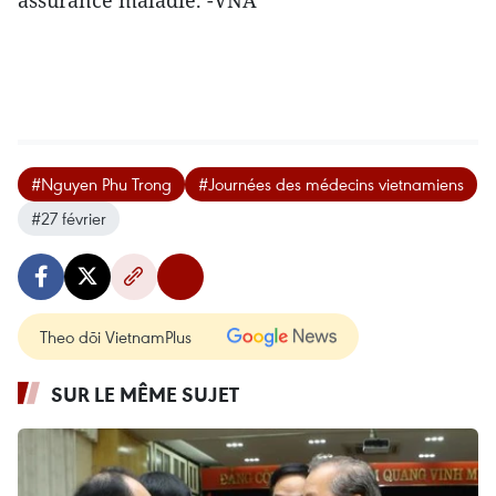
assurance maladie. -VNA
#Nguyen Phu Trong
#Journées des médecins vietnamiens
#27 février
Theo dõi VietnamPlus
SUR LE MÊME SUJET