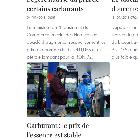
certains carburants
douceme
04/01/2018 10:05
13/01/2018 07:2
Le ministère de l'Industrie et du
Depuis le 1er 
Commerce et celui des Finances ont
service du pa
décidé d’augmenter respectivement les
du biocarbur
prix à la pompe du diesel 0,05S et du
95. L’E5 a u
pétrole lampant pour la RON 92.
plus faible qu
Carburant : le prix de
l’essence est stable