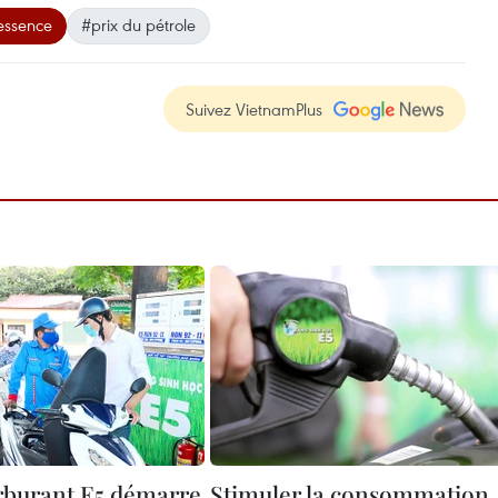
'essence
#prix du pétrole
Suivez VietnamPlus
rburant E5 démarre
Stimuler la consommation