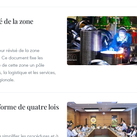
 de la zone
ur révisé de la zone
 Ce document fixe les
 de cette zone un pôle
 la logistique et les services,
gionale.
forme de quatre lois
 simplifier les procédures et à