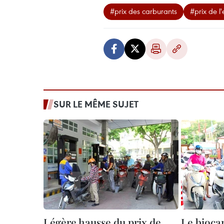
#prix des carburants
#prix de l
SUR LE MÊME SUJET
Légère hausse du prix de
Le bioca