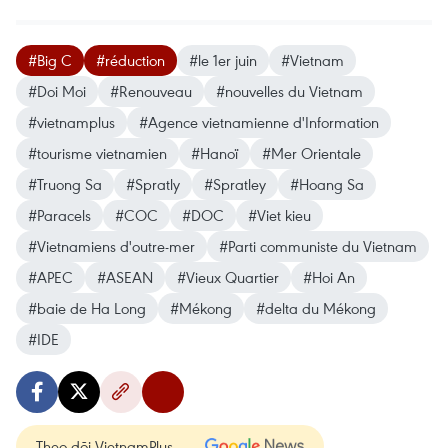
#Big C
#réduction
#le 1er juin
#Vietnam
#Doi Moi
#Renouveau
#nouvelles du Vietnam
#vietnamplus
#Agence vietnamienne d'Information
#tourisme vietnamien
#Hanoï
#Mer Orientale
#Truong Sa
#Spratly
#Spratley
#Hoang Sa
#Paracels
#COC
#DOC
#Viet kieu
#Vietnamiens d'outre-mer
#Parti communiste du Vietnam
#APEC
#ASEAN
#Vieux Quartier
#Hoi An
#baie de Ha Long
#Mékong
#delta du Mékong
#IDE
Theo dõi VietnamPlus