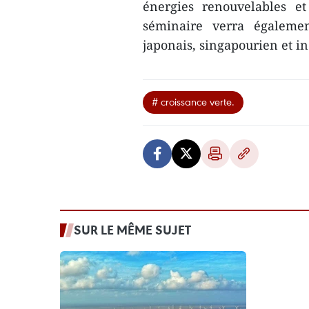
énergies renouvelables e
séminaire verra également
japonais, singapourien et i
# croissance verte.
SUR LE MÊME SUJET