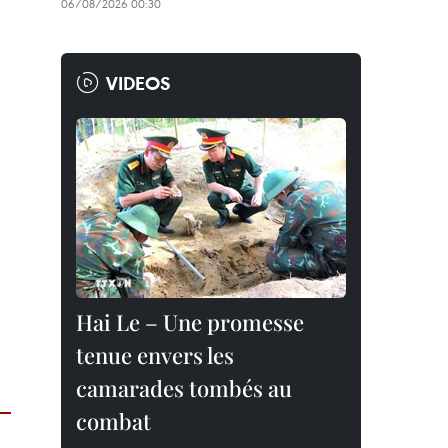
06/08/2026 00:30
VIDEOS
Hai Le – Une promesse
tenue envers les
camarades tombés au
combat