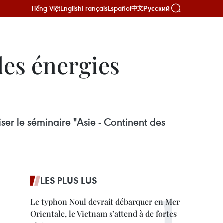
Tiếng Việt
English
Français
Español
Русский
中文
des énergies
er le séminaire "Asie - Continent des
LES PLUS LUS
Le typhon Noul devrait débarquer en Mer
Orientale, le Vietnam s’attend à de fortes