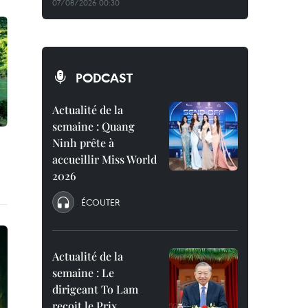
07/08/2026 00:30
PODCAST
Actualité de la
semaine : Quang
Ninh prête à
accueillir Miss World
2026
ÉCOUTER
Actualité de la
semaine : Le
dirigeant To Lam
reçoit le Prix