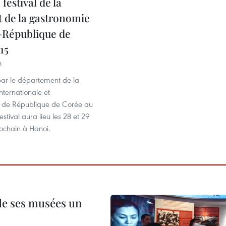
festival de la
t de la gastronomie
-République de
15
8
ar le département de la
nternationale et
 de République de Corée au
stival aura lieu les 28 et 29
chain à Hanoi.
 de ses musées un