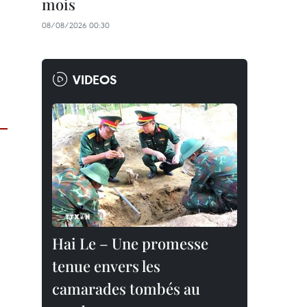
mois
08/08/2026 00:30
VIDEOS
Hai Le – Une promesse
tenue envers les
camarades tombés au