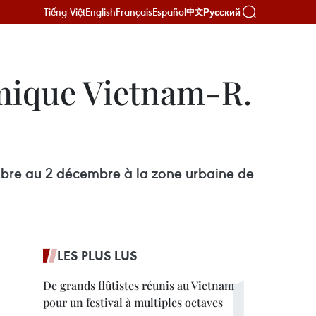
Tiếng Việt
English
Français
Español
Русский
中文
nomique Vietnam-R.
mbre au 2 décembre à la zone urbaine de
LES PLUS LUS
De grands flûtistes réunis au Vietnam
pour un festival à multiples octaves