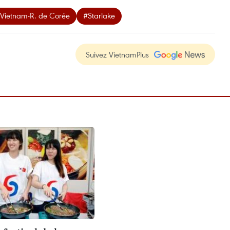
e Vietnam-R. de Corée
#Starlake
Suivez VietnamPlus