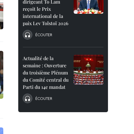
dirigeant To Lam
reçoit le Prix
international de la
paix Lev Tolstoï 2026
ÉCOUTER
Actualité de la
semaine : Ouverture
du troisième Plénum
du Comité central du
Parti du 14e mandat
ÉCOUTER