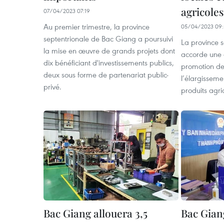
agricoles
07/04/2023 07:19
Au premier trimestre, la province
05/04/2023 09:
septentrionale de Bac Giang a poursuivi
La province 
la mise en œuvre de grands projets dont
accorde une a
dix bénéficiant d'investissements publics,
promotion de
deux sous forme de partenariat public-
l’élargissem
privé.
produits agri
Bac Giang allouera 3,5
Bac Gian