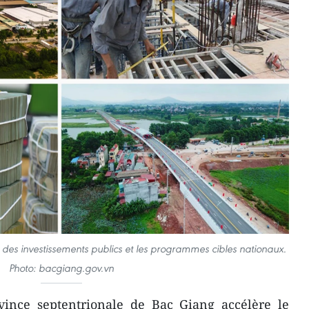
des investissements publics et les programmes cibles nationaux.
Photo: bacgiang.gov.vn
ince septentrionale de Bac Giang accélère le