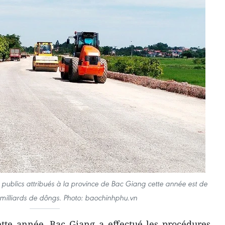
 publics attribués à la province de Bac Giang cette année est de
milliards de dôngs. Photo: baochinhphu.vn
tte année, Bac Giang a effectué les procédures