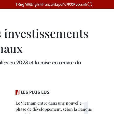
Tiếng Việt
English
Français
Español
Русский
中文
s investissements
onaux
lics en 2023 et la mise en œuvre du
LES PLUS LUS
Le Vietnam entre dans une nouvelle
phase de développement, selon la Banque