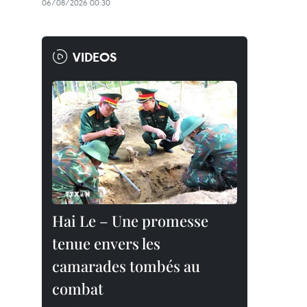
06/08/2026 00:30
VIDEOS
Hai Le – Une promesse
tenue envers les
camarades tombés au
combat