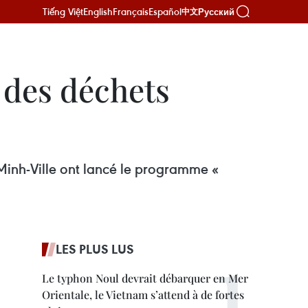
Tiếng Việt
English
Français
Español
Русский
中文
 des déchets
Minh-Ville ont lancé le programme «
LES PLUS LUS
Le typhon Noul devrait débarquer en Mer
Orientale, le Vietnam s’attend à de fortes