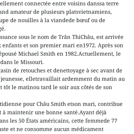
ellement connectée entre voisins danssa terre
and amateur de plusieurs platsvietnamiens,
upe de nouilles à la viandede bœuf ou de
gé.
ssance sous le nom de Trân ThiChâu, est arrivée
x enfants et son premier mari en1972. Après son
t épousé Michael Smith en 1982.Actuellement, le
 dans le Missouri.
sin de retouches et denettoyage à sec avant de
a jeunesse, elletravaillait ardemment du matin au
it tôt le matinou tard le soir aux côtés de son
tidienne pour Châu Smith etson mari, contribue
et à maintenir une bonne santé.Ayant déjà
ans les 50 États américains, cette femmede 77
buste et ne consomme aucun médicament