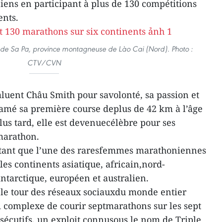
ens en participant à plus de 130 compétitions
ents.
 de Sa Pa, province montagneuse de Lào Cai (Nord). Photo :
CTV/CVN
luent Châu Smith pour savolonté, sa passion et
tamé sa première course deplus de 42 km à l’âge
lus tard, elle est devenuecélèbre pour ses
marathon.
 tant que l’une des raresfemmes marathoniennes
es continents asiatique, africain,nord-
ntarctique, européen et australien.
t le tour des réseaux sociauxdu monde entier
fi complexe de courir septmarathons sur les sept
nsécutifs, un exploit connusous le nom de Triple