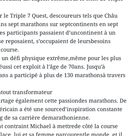
 le Triple 7 Quest, descoureurs tels que Châu
ns sept marathons sur septcontinents en sept
 les participants passaient d’uncontinent à un
se reposaient, s’occupaient de leursbesoins
 course.
it un défi physique extrême,même pour les plus
ussi cet exploit à l’âge de 70ans. Jusqu’à
ans a participé à plus de 130 marathonsà travers
atout transformateur
artage également cette passiondes marathons. De
éricain a été une sourced’inspiration constante
ng de sa carrière demarathonienne.
t contraint Michael à mettrede côté la course
lace, lui et sa femme parcourentle monde, et il