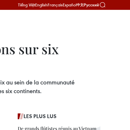
Tiếng Việt
English
Français
Español
Русский
中文
ns sur six
hoix au sein de la communauté
s six continents.
LES PLUS LUS
De grands flûtistes réunis au Vietnam