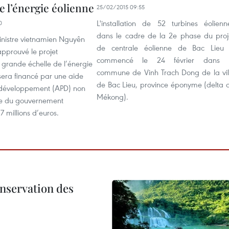
e l’énergie éolienne
25/02/2015 09:55
L'installation de 52 turbines éolienn
0
dans le cadre de la 2e phase du proj
inistre vietnamien Nguyên
de centrale éolienne de Bac Lieu
pprouvé le projet
commencé le 24 février dans 
 à grande échelle de l’énergie
commune de Vinh Trach Dong de la vil
sera financé par une aide
de Bac Lieu, province éponyme (delta 
 développement (APD) non
Mékong).
e du gouvernement
 millions d’euros.
onservation des