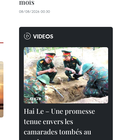
mois
08/08/2026 00:30
VIDEOS
Hai Le – Une promesse
tenue envers les
camarades tombés au