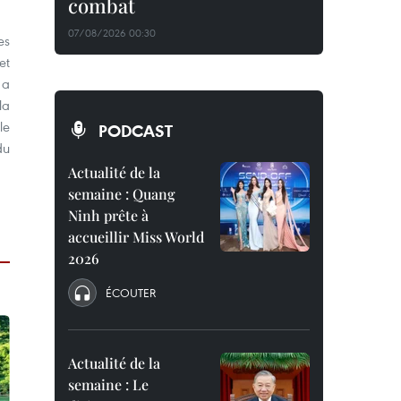
combat
07/08/2026 00:30
es
et
 a
la
le
PODCAST
du
Actualité de la
semaine : Quang
Ninh prête à
accueillir Miss World
2026
ÉCOUTER
Actualité de la
semaine : Le