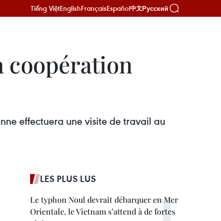
Tiếng Việt
English
Français
Español
Русский
中文
a coopération
nne effectuera une visite de travail au
LES PLUS LUS
Le typhon Noul devrait débarquer en Mer
Orientale, le Vietnam s’attend à de fortes