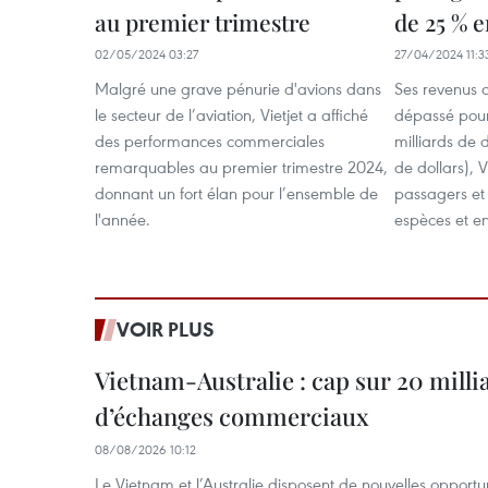
au premier trimestre
de 25 % 
02/05/2024 03:27
27/04/2024 11:3
Malgré une grave pénurie d'avions dans
Ses revenus 
le secteur de l’aviation, Vietjet a affiché
dépassé pour
des performances commerciales
milliards de 
remarquables au premier trimestre 2024,
de dollars), V
donnant un fort élan pour l’ensemble de
passagers et
l'année.
espèces et en
VOIR PLUS
Vietnam-Australie : cap sur 20 milli
d’échanges commerciaux
08/08/2026 10:12
Le Vietnam et l’Australie disposent de nouvelles opport