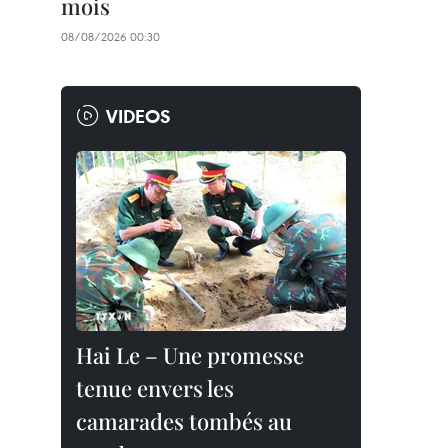
mois
08/08/2026 00:30
VIDEOS
Hai Le – Une promesse
tenue envers les
camarades tombés au