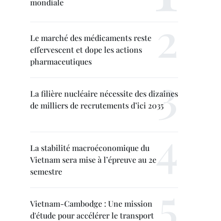
mondiale
Le marché des médicaments reste
effervescent et dope les actions
pharmaceutiques
La filière nucléaire nécessite des dizaines
de milliers de recrutements d’ici 2035
La stabilité macroéconomique du
Vietnam sera mise à l’épreuve au 2e
semestre
Vietnam-Cambodge : Une mission
d'étude pour accélérer le transport