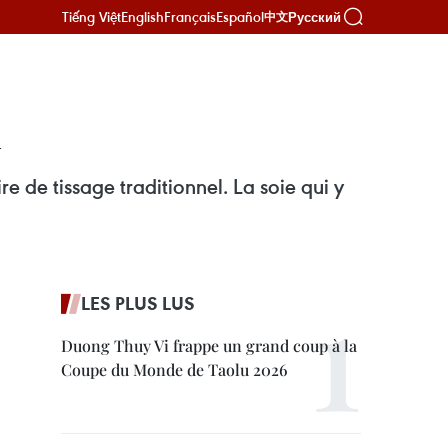
Tiếng Việt
English
Français
Español
Русский
中文
u
e de tissage traditionnel. La soie qui y
LES PLUS LUS
Duong Thuy Vi frappe un grand coup à la
Coupe du Monde de Taolu 2026