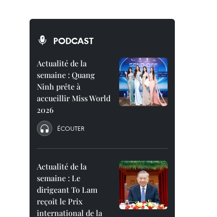
PODCAST
Actualité de la
semaine : Quang
Ninh prête à
accueillir Miss World
2026
ÉCOUTER
Actualité de la
semaine : Le
dirigeant To Lam
reçoit le Prix
international de la