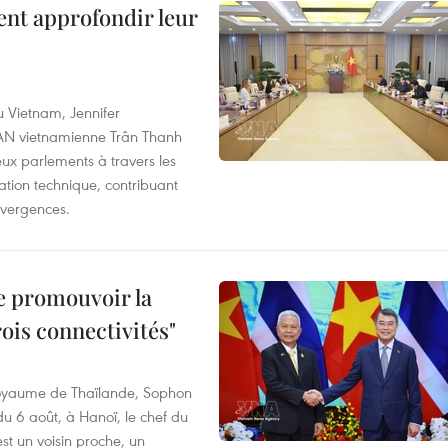
ent approfondir leur
u Vietnam, Jennifer
l'AN vietnamienne Trân Thanh
deux parlements à travers les
tion technique, contribuant
divergences.
e promouvoir la
rois connectivités"
 Royaume de Thaïlande, Sophon
du 6 août, à Hanoï, le chef du
t un voisin proche, un