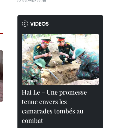
06/08/2026 00:30
VIDEOS
Hai Le – Une promesse
tenue envers les
camarades tombés au
combat