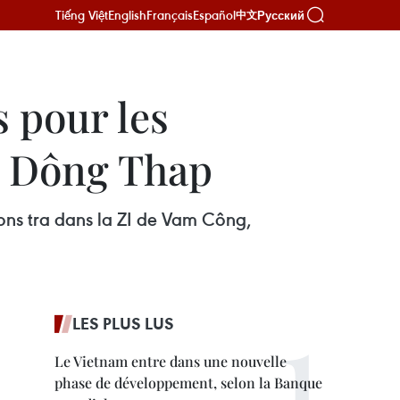
Tiếng Việt
English
Français
Español
Русский
中文
 pour les
 à Dông Thap
ons tra dans la ZI de Vam Công,
LES PLUS LUS
Le Vietnam entre dans une nouvelle
phase de développement, selon la Banque