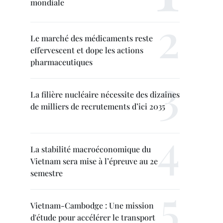
mondiale
Le marché des médicaments reste
effervescent et dope les actions
pharmaceutiques
La filière nucléaire nécessite des dizaines
de milliers de recrutements d’ici 2035
La stabilité macroéconomique du
Vietnam sera mise à l’épreuve au 2e
semestre
Vietnam-Cambodge : Une mission
d'étude pour accélérer le transport