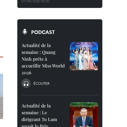
07/08/2026 00:30
PODCAST
Actualité de la
semaine : Quang
Ninh prête à
accueillir Miss World
2026
ÉCOUTER
Actualité de la
semaine : Le
dirigeant To Lam
reçoit le Prix