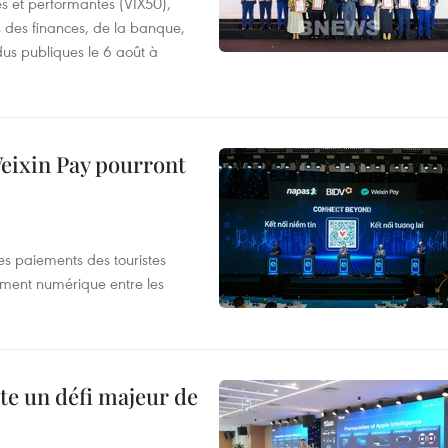
es et performantes (VIX50),
s des finances, de la banque,
dus publiques le 6 août à
 Weixin Pay pourront
les paiements des touristes
ement numérique entre les
te un défi majeur de