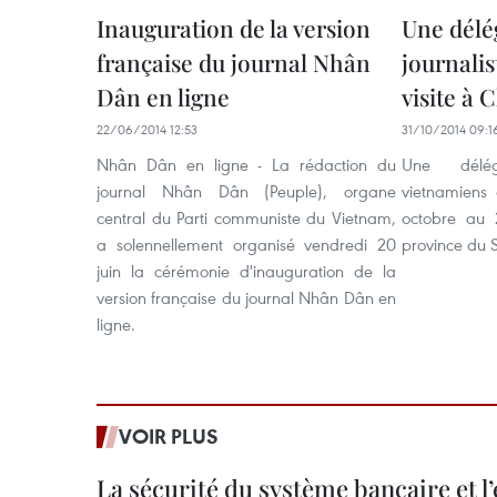
Inauguration de la version
Une délé
française du journal Nhân
journali
Dân en ligne
visite à
22/06/2014 12:53
31/10/2014 09:1
Nhân Dân en ligne - La rédaction du
Une délég
journal Nhân Dân (Peuple), organe
vietnamiens 
central du Parti communiste du Vietnam,
octobre au
a solennellement organisé vendredi 20
province du 
juin la cérémonie d'inauguration de la
version française du journal Nhân Dân en
ligne.
VOIR PLUS
La sécurité du système bancaire et 