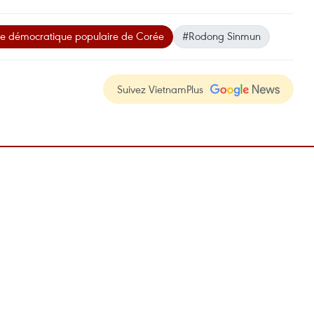
e démocratique populaire de Corée
#Rodong Sinmun
Suivez VietnamPlus