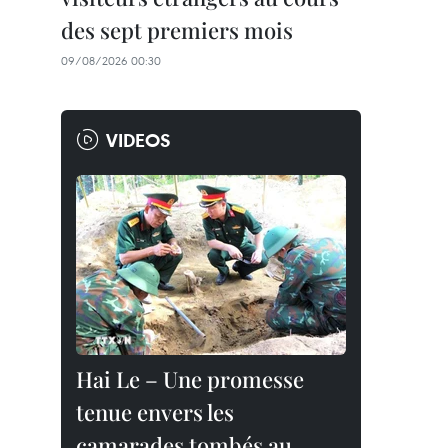
des sept premiers mois
09/08/2026 00:30
VIDEOS
Hai Le – Une promesse
tenue envers les
camarades tombés au