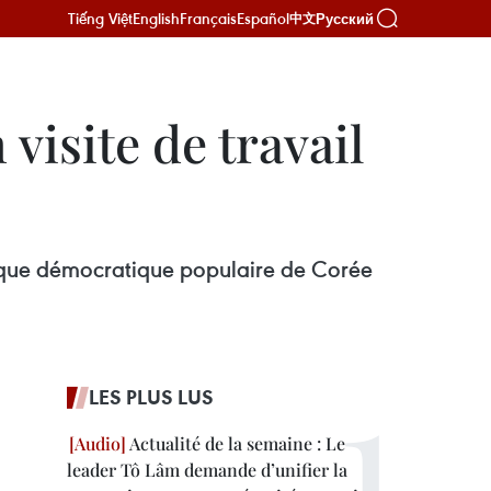
Tiếng Việt
English
Français
Español
Русский
中文
visite de travail
lique démocratique populaire de Corée
LES PLUS LUS
Actualité de la semaine : Le
leader Tô Lâm demande d’unifier la