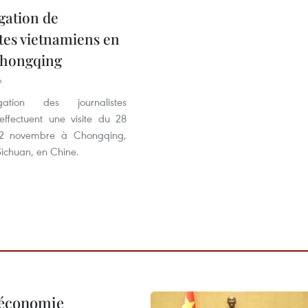
gation de
stes vietnamiens en
 Chongqing
6
ation des journalistes
effectuent une visite du 28
 2 novembre à Chongqing,
Sichuan, en Chine.
l’économie