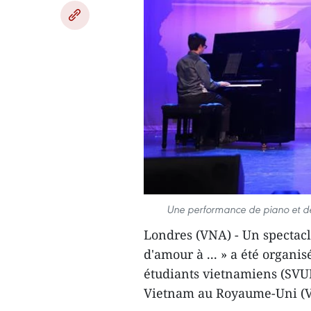
Une performance de piano et de
Londres (VNA) - Un spectacle
d'amour à ... » a été organi
étudiants vietnamiens (SVUK)
Vietnam au Royaume-Uni (V