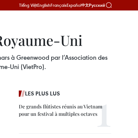
Tiếng Việt
English
Français
Español
Русский
中文
u Royaume-Uni
7 mars à Greenwood par l’Association des
me-Uni (VietPro).
LES PLUS LUS
De grands flûtistes réunis au Vietnam
pour un festival à multiples octaves