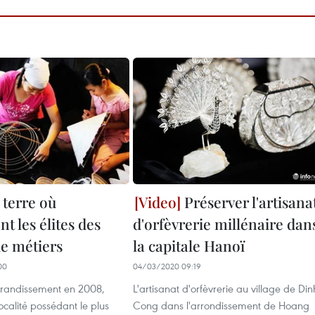
 terre où
Préserver l'artisana
t les élites des
d'orfèvrerie millénaire dan
de métiers
la capitale Hanoï
00
04/03/2020 09:19
randissement en 2008,
L'artisanat d'orfèvrerie au village de Din
localité possédant le plus
Cong dans l'arrondissement de Hoang