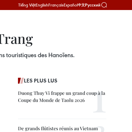
Tiếng Việt
English
Français
Español
Русский
中文
 Trang
ns touristiques des Hanoïens.
LES PLUS LUS
Duong Thuy Vi frappe un grand coup à la
Coupe du Monde de Taolu 2026
De grands flûtistes réunis au Vietnam