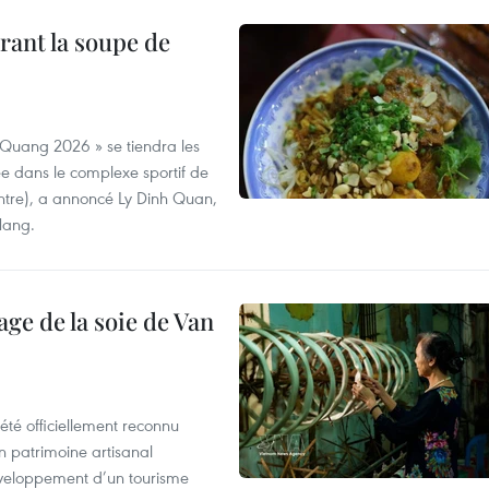
rant la soupe de
 Quang 2026 » se tiendra les
e dans le complexe sportif de
ntre), a annoncé Ly Dinh Quan,
 Nang.
age de la soie de Van
été officiellement reconnu
un patrimoine artisanal
développement d’un tourisme