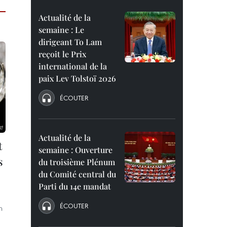
Actualité de la
semaine : Le
dirigeant To Lam
reçoit le Prix
international de la
paix Lev Tolstoï 2026
ÉCOUTER
Actualité de la
t
semaine : Ouverture
s
du troisième Plénum
du Comité central du
Parti du 14e mandat
ÉCOUTER
h