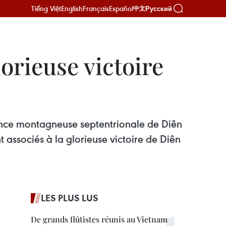
Tiếng Việt
English
Français
Español
Русский
中文
rieuse victoire
ovince montagneuse septentrionale de Diên
t associés à la glorieuse victoire de Diên
LES PLUS LUS
De grands flûtistes réunis au Vietnam