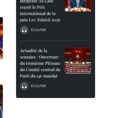
dirigeant To Lam
reçoit le Prix
international de la
paix Lev Tolstoï 2026
ÉCOUTER
Actualité de la
semaine : Ouverture
du troisième Plénum
du Comité central du
Parti du 14e mandat
ÉCOUTER