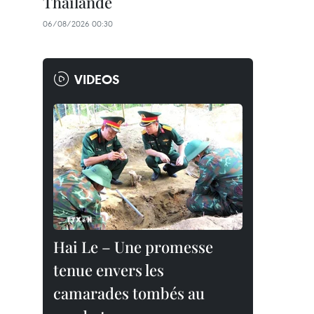
Thaïlande
06/08/2026 00:30
VIDEOS
Hai Le – Une promesse
tenue envers les
camarades tombés au