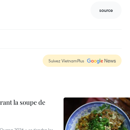
source
Suivez VietnamPlus
rant la soupe de
 Quang 2026 » se tiendra les