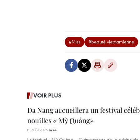
#Miss
#beauté vietnamienne
VOIR PLUS
Da Nang accueillera un festival céléb
nouilles « Mỳ Quảng»
05/08/2026 14:44
Le festival « Mỳ Quảng – Quintessence de la cuisine de