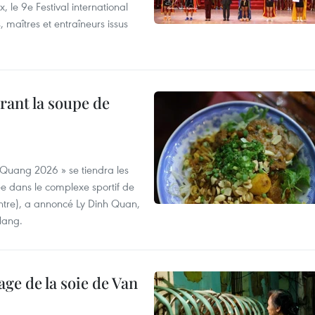
 le 9e Festival international
, maîtres et entraîneurs issus
rant la soupe de
 Quang 2026 » se tiendra les
e dans le complexe sportif de
ntre), a annoncé Ly Dinh Quan,
 Nang.
age de la soie de Van