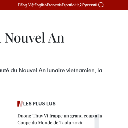
Tiếng Việt
English
Français
Español
Русский
中文
u Nouvel An
auté du Nouvel An lunaire vietnamien, la
LES PLUS LUS
Duong Thuy Vi frappe un grand coup à la
Coupe du Monde de Taolu 2026