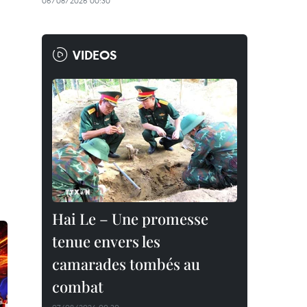
06/08/2026 00:30
VIDEOS
Hai Le – Une promesse
tenue envers les
camarades tombés au
combat