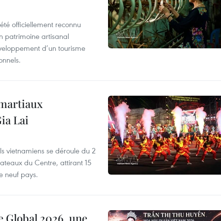
été officiellement reconnu
un patrimoine artisanal
développement d’un tourisme
onnels.
 martiaux
ia Lai
els vietnamiens se déroule du 2
ateaux du Centre, attirant 15
e neuf pays.
e Global 2026, une