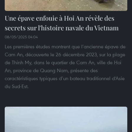
Une épave enfouie à Hoi An révèle des
secrets sur l'histoire navale du Vietnam
08/05/2025 04:04
Les premières études montrent que l’ancienne épave de
Cam An, découverte le 26 décembre 2023, sur la plage
de Thinh My, dans le quartier de Cam An, ville de Hoi
An, province de Quang Nam, présente des
caractéristiques typiques d’un bateau traditionnel d'Asie
du Sud-Est.