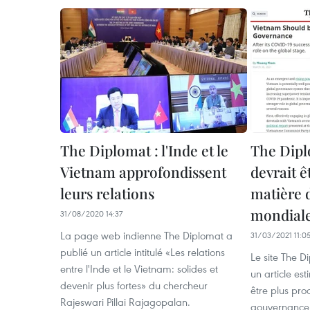
The Diplomat : l'Inde et le
The Dipl
Vietnam approfondissent
devrait ê
leurs relations
matière 
mondial
31/08/2020 14:37
La page web indienne The Diplomat a
31/03/2021 11:0
publié un article intitulé «Les relations
Le site The D
entre l'Inde et le Vietnam: solides et
un article es
devenir plus fortes» du chercheur
être plus pro
Rajeswari Pillai Rajagopalan.
gouvernance