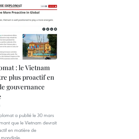
omat : le Vietnam
tre plus proactif en
de gouvernance
e
5
iplomat a publié le 30 mars
timant que le Vietnam devrait
actif en matière de
 mondiale.