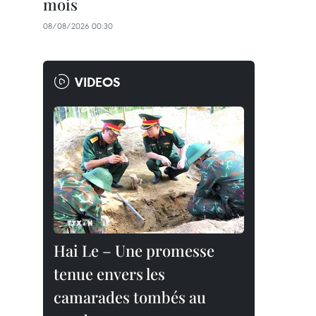
mois
08/08/2026 00:30
VIDEOS
Hai Le – Une promesse
tenue envers les
camarades tombés au