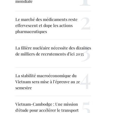
mondiale
Le marché des médicaments reste
effervescent et dope les actions
pharmaceutiques
La filière nucléaire nécessite des dizaines
de milliers de recrutements d’ici 2035
La stabilité macroéconomique du
Vietnam sera mise à l’épreuve au 2e
semestre
Vietnam-Cambodge : Une mission
d'étude pour accélérer le transport