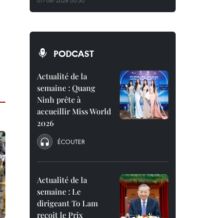
07/08/2026 00:30
PODCAST
Actualité de la
semaine : Quang
Ninh prête à
accueillir Miss World
2026
ÉCOUTER
Actualité de la
semaine : Le
dirigeant To Lam
reçoit le Prix