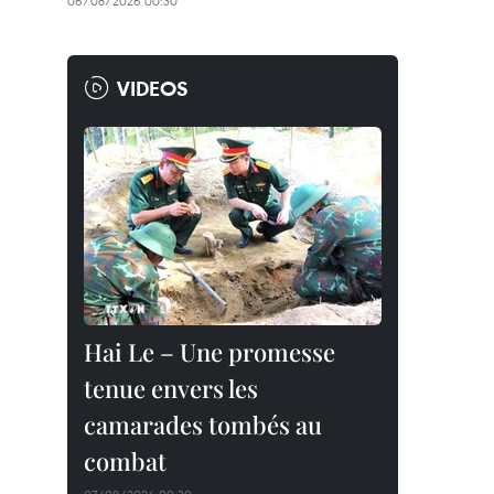
06/08/2026 00:30
VIDEOS
Hai Le – Une promesse
tenue envers les
camarades tombés au
combat