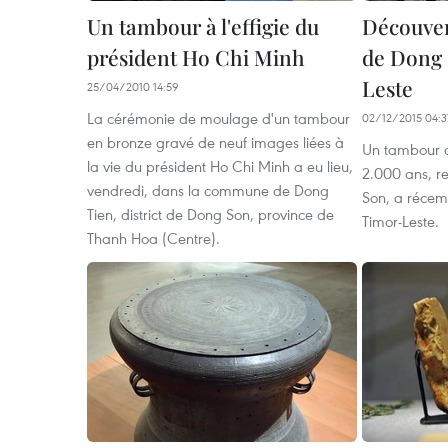
Un tambour à l'effigie du
Découver
président Ho Chi Minh
de Dong 
Leste
25/04/2010 14:59
La cérémonie de moulage d'un tambour
02/12/2015 04:3
en bronze gravé de neuf images liées à
Un tambour d
la vie du président Ho Chi Minh a eu lieu,
2.000 ans, re
vendredi, dans la commune de Dong
Son, a récem
Tien, district de Dong Son, province de
Timor-Leste.
Thanh Hoa (Centre).