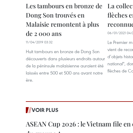
Les tambours en bronze de
La colle
Dong Son trouvés en
flèches 
Malaisie remontent à plus
reconnue
de 2 000 ans
06/01/2021 04:
Le Premier m
11/04/2019 03:32
vient de reco
Huit tambours en bronze de Dong Son
d’objets hist
découverts dans plusieurs endroits autour
national", do
de la péninsule malaisienne auraient été
flèches de C
laissés entre 500 et 500 ans avant notre
ère.
VOIR PLUS
ASEAN Cup 2026 : le Vietnam file en 