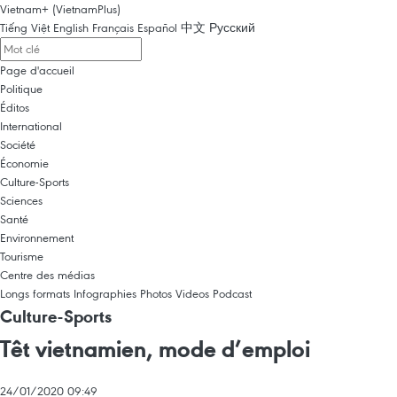
Vietnam+ (VietnamPlus)
Tiếng Việt
English
Français
Español
中文
Русский
Page d'accueil
Politique
Éditos
International
Société
Économie
Culture-Sports
Sciences
Santé
Environnement
Tourisme
Centre des médias
Longs formats
Infographies
Photos
Videos
Podcast
Culture-Sports
Têt vietnamien, mode d’emploi
24/01/2020 09:49