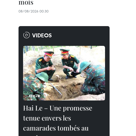
mois
08/08/2026 00:30
VIDEOS
Hai Le – Une promesse
tenue envers les
camarades tombés au