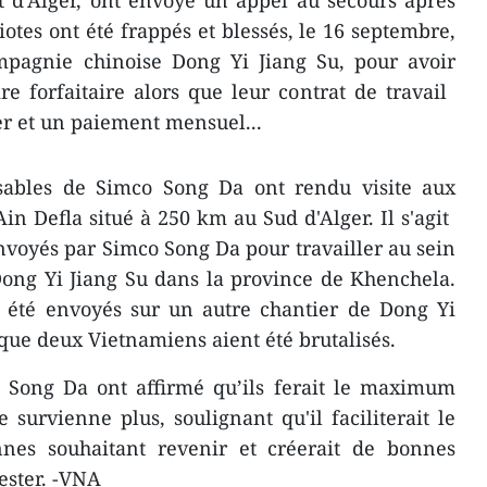
t d’Alger, ont envoyé un appel au secours après
otes ont été frappés et blessés, le 16 septembre,
pagnie chinoise Dong Yi Jiang Su, pour avoir
e forfaitaire alors que leur contrat de travail ​
ier et un paiement mensuel...
sables ​de Simco Song Da ont rendu visite​ ​aux
in Defla situé à 250 km au Sud d'Alger. Il s'agit ​
voyés par Simco Song Da pour travailler ​au sein
ong Yi Jiang Su dans la province de Khenchela.
nt été envoyés sur un autre chantier de Dong Yi
 ​que deux Vietnamiens aient été brutalisés.
 Song Da ont affirmé qu’ils ferait le maximum
 survienne plus, soulignant qu'il faciliterait le
nes souhaitant ​revenir et créerait de bonnes
ester. -VNA