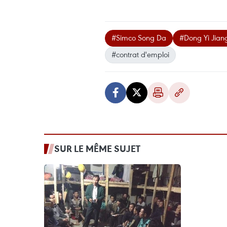
#Simco Song Da
#Dong Yi Jian
#contrat d'emploi
SUR LE MÊME SUJET