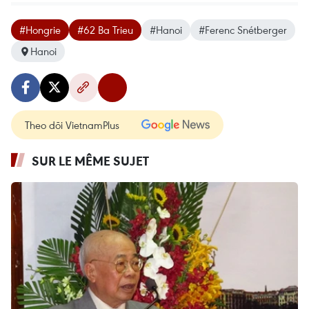
#Hongrie
#62 Ba Trieu
#Hanoi
#Ferenc Snétberger
Hanoi
Theo dõi VietnamPlus
SUR LE MÊME SUJET