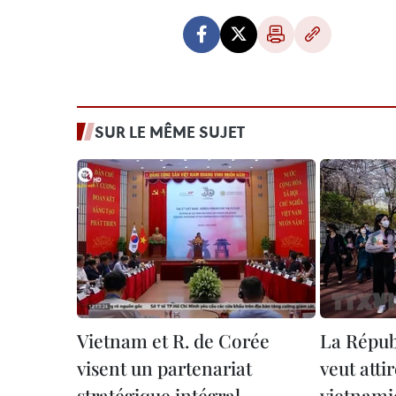
SUR LE MÊME SUJET
Vietnam et R. de Corée
La Répub
visent un partenariat
veut atti
stratégique intégral
vietnami