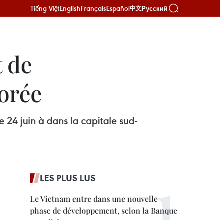
Tiếng Việt
English
Français
Español
Русский
中文
 de
orée
24 juin à dans la capitale sud-
LES PLUS LUS
Le Vietnam entre dans une nouvelle
phase de développement, selon la Banque