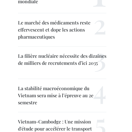
mondiale
Le marché des médicaments reste
effervescent et dope les actions
pharmaceutiques
La filière nucléaire nécessite des dizaines
de milliers de recrutements d’ici 2035
La stabilité macroéconomique du
Vietnam sera mise à l’épreuve au 2e
semestre
Vietnam-Cambodge : Une mission
d'étude pour accélérer le transport