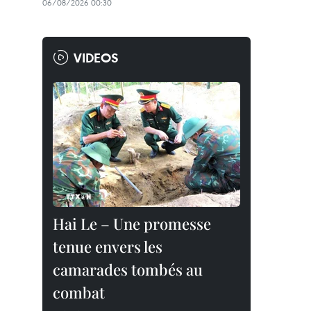
06/08/2026 00:30
VIDEOS
Hai Le – Une promesse
tenue envers les
camarades tombés au
combat