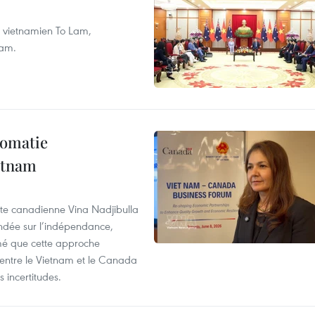
nt vietnamien To Lam,
nam.
lomatie
etnam
rte canadienne Vina Nadjibulla
ondée sur l’indépendance,
imé que cette approche
 entre le Vietnam et le Canada
 incertitudes.