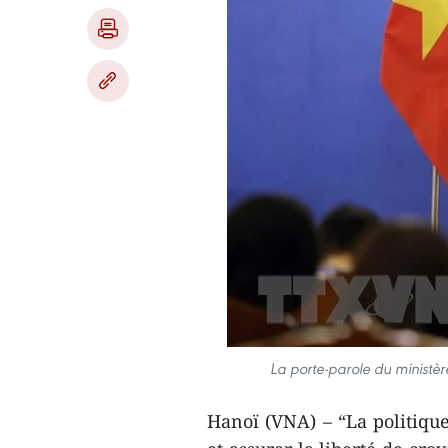
La porte-parole du ministèr
Hanoï (VNA) – “La politique