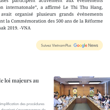
ieuses participent activement aux événements
on internatonale”, a affirmé Le Thi Thu Hang,
avait organisé plusieurs grands événements
dont la Commémoration des 500 ans de la Réforme
esak 2019. -VNA
Suivez VietnamPlus
de loi majeurs au
simplification des procédures
ion devaient s'accompagner de