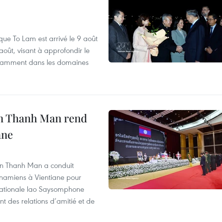
que To Lam est arrivé le 9 août
août, visant à approfondir le
notamment dans les domaines
an Thanh Man rend
ane
an Thanh Man a conduit
tnamiens à Vientiane pour
nationale lao Saysomphone
t des relations d’amitié et de