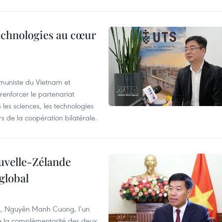
technologies au cœur
ommuniste du Vietnam et
renforcer le partenariat
les sciences, les technologies
 de la coopération bilatérale.
ouvelle-Zélande
global
res, Nguyên Manh Cuong, l’un
 de la complémentarité des deux