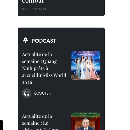
combat
07/08/2026 00:30
PODCAST
Actualité de la
semaine : Quang
Ninh prête à
accueillir Miss World
2026
ÉCOUTER
Actualité de la
semaine : Le
dirigeant To Lam