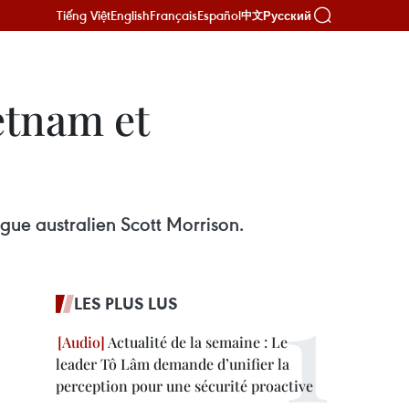
Tiếng Việt
English
Français
Español
Русский
中文
etnam et
gue australien Scott Morrison.
LES PLUS LUS
Actualité de la semaine : Le
leader Tô Lâm demande d’unifier la
perception pour une sécurité proactive