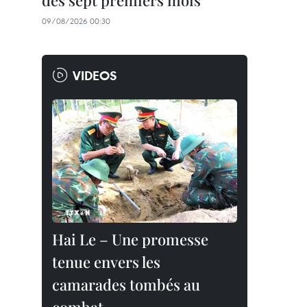
des sept premiers mois
09/08/2026 00:30
VIDEOS
Hai Le – Une promesse
tenue envers les
camarades tombés au