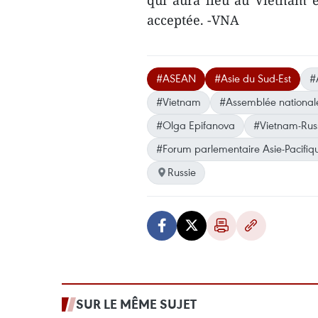
qui aura lieu au Vietnam e
acceptée. -VNA
#ASEAN
#Asie du Sud-Est
#
#Vietnam
#Assemblée national
#Olga Epifanova
#Vietnam-Rus
#Forum parlementaire Asie-Pacifiq
Russie
SUR LE MÊME SUJET