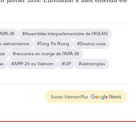
n janvier 2018. L'invitation a bien entendu été
AIPA-38
#Assemblée interparlementaire de l'ASEAN
e vietnamienne
#Tong Thi Phong
#Douma russe
sie
#rencontre en marge de l'AIPA-38
ue
#APPF-26 au Vietnam
#UIP
#vietnamplus
Suivez VietnamPlus