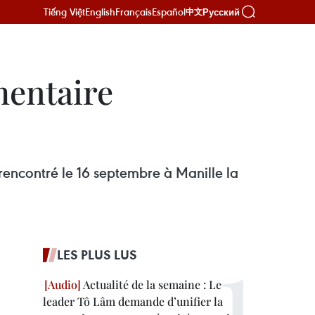
Tiếng Việt
English
Français
Español
Русский
中文
mentaire
encontré le 16 septembre à Manille la
LES PLUS LUS
Actualité de la semaine : Le
leader Tô Lâm demande d’unifier la