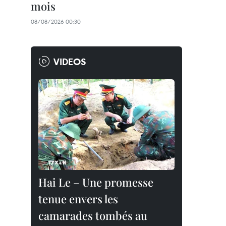
mois
08/08/2026 00:30
VIDEOS
Hai Le – Une promesse
tenue envers les
camarades tombés au