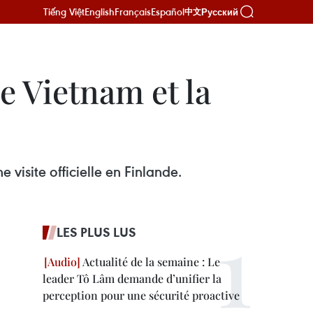
Tiếng Việt
English
Français
Español
Русский
中文
e Vietnam et la
visite officielle en Finlande.
LES PLUS LUS
Actualité de la semaine : Le
leader Tô Lâm demande d’unifier la
perception pour une sécurité proactive