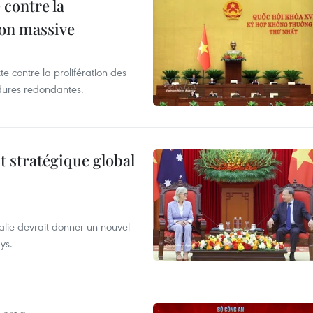
 contre la
ion massive
te contre la prolifération des
dures redondantes.
t stratégique global
alie devrait donner un nouvel
ys.