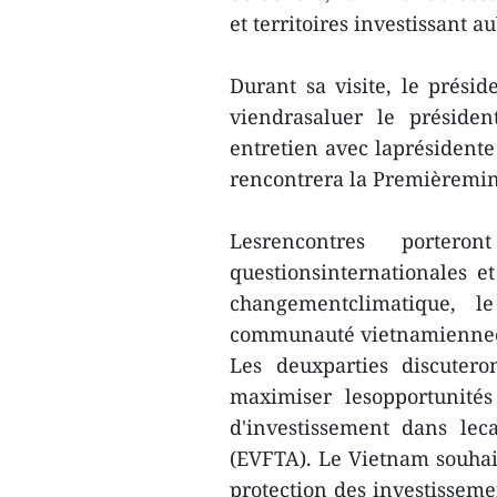
et territoires investissant 
Durant sa visite, le prési
viendrasaluer le présiden
entretien avec laprésident
rencontrera la Premièremin
Lesrencontres portero
questionsinternationales e
changementclimatique, l
communauté vietnamienneen
Les deuxparties discutero
maximiser lesopportunité
d'investissement dans lec
(EVFTA). Le Vietnam souhait
protection des investisseme