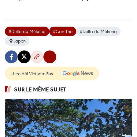
#Delta du Mékong
#Can Tho
#Delta du Mékong
Japon
Theo dõi VietnamPlus
SUR LE MÊME SUJET