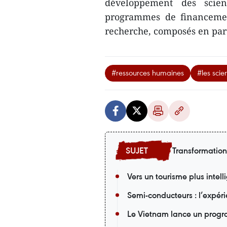
développement des scien
programmes de financemen
recherche, composés en part
#ressources humaines
#les scie
Transformatio
Vers un tourisme plus intel
Semi-conducteurs : l’expér
Le Vietnam lance un progr