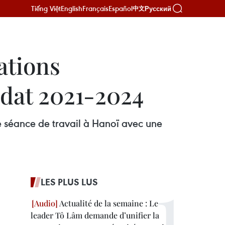
Tiếng Việt
English
Français
Español
Русский
中文
ations
ndat 2021-2024
e séance de travail à Hanoï avec une
LES PLUS LUS
Actualité de la semaine : Le
leader Tô Lâm demande d’unifier la