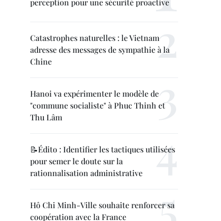
perception pour une sécurité proactive
Catastrophes naturelles : le Vietnam
adresse des messages de sympathie à la
Chine
Hanoi va expérimenter le modèle de
"commune socialiste" à Phuc Thinh et
Thu Lâm
📝Édito : Identifier les tactiques utilisées
pour semer le doute sur la
rationnalisation administrative
Hô Chi Minh-Ville souhaite renforcer sa
coopération avec la France