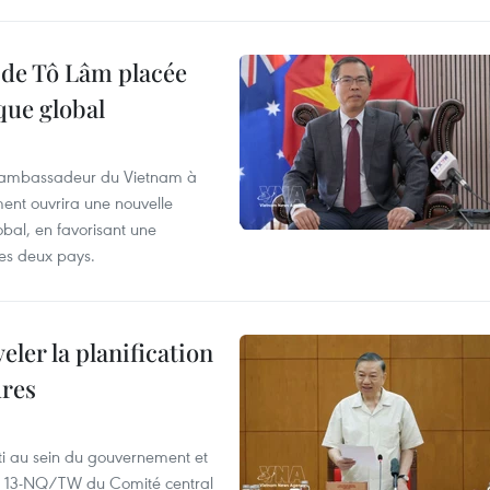
t de Tô Lâm placée
que global
, l’ambassadeur du Vietnam à
nt ouvrira une nouvelle
bal, en favorisant une
des deux pays.
ler la planification
ures
ti au sein du gouvernement et
 n° 13-NQ/TW du Comité central