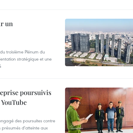
ur un
s du troisième Plénum du
entation stratégique et une
4
reprise poursuivis
r YouTube
 engagé des poursuites contre
s présumés d'atteinte aux