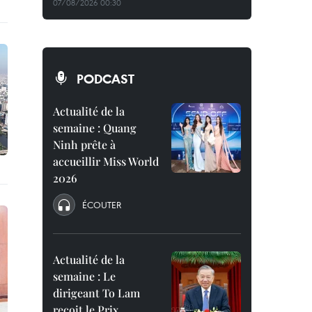
07/08/2026 00:30
PODCAST
Actualité de la
semaine : Quang
Ninh prête à
accueillir Miss World
2026
ÉCOUTER
Actualité de la
semaine : Le
dirigeant To Lam
reçoit le Prix