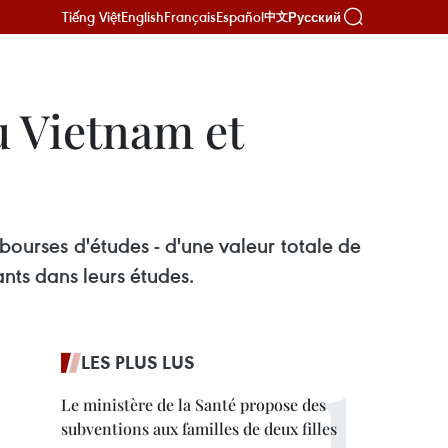
Tiếng Việt
English
Français
Español
Русский
中文
u Vietnam et
ourses d'études - d'une valeur totale de
ants dans leurs études.
LES PLUS LUS
Le ministère de la Santé propose des
subventions aux familles de deux filles