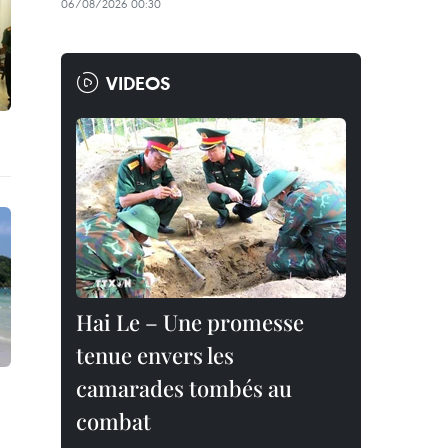
06/08/2026 00:30
VIDEOS
Hai Le – Une promesse
tenue envers les
camarades tombés au
combat