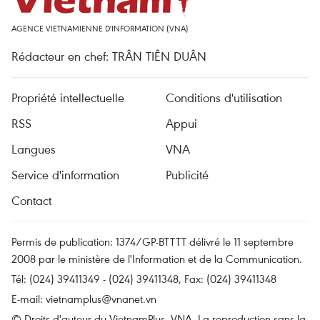
AGENCE VIETNAMIENNE D'INFORMATION (VNA)
Rédacteur en chef: TRÂN TIÊN DUÂN
Propriété intellectuelle
Conditions d'utilisation
RSS
Appui
Langues
VNA
Service d'information
Publicité
Contact
Permis de publication: 1374/GP-BTTTT délivré le 11 septembre
2008 par le ministère de l'Information et de la Communication.
Tél: (024) 39411349 - (024) 39411348, Fax: (024) 39411348
E-mail:
vietnamplus@vnanet.vn
© Droits d'auteur du VietnamPlus, VNA. La reproduction sans la